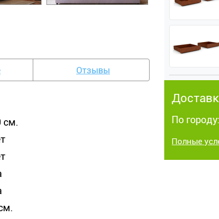
е
Отзывы
Доставк
По городу
 см.
ет
Полные усл
ет
а
а
см.