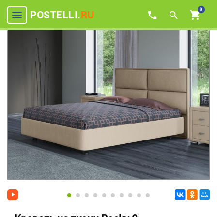
0
POSTELLI.
RU