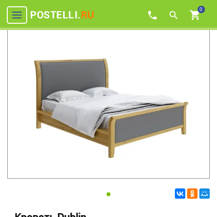
0
POSTELLI.
RU