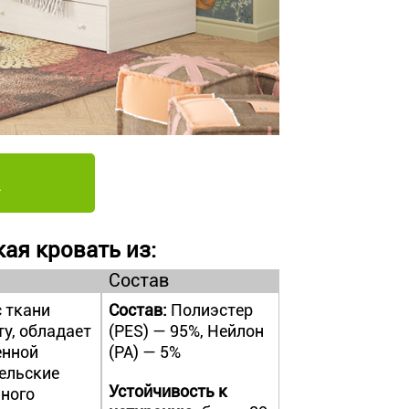
ая кровать из:
Состав
с ткани
Состав:
Полиэстер
ту, обладает
(PES) — 95%, Нейлон
енной
(PA) — 5%
ельские
Устойчивость к
ного