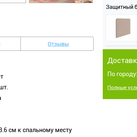
Защитный 
е
Отзывы
Доставк
По городу:
ет
шт.
Полные усл
а
3.6 см к спальному месту