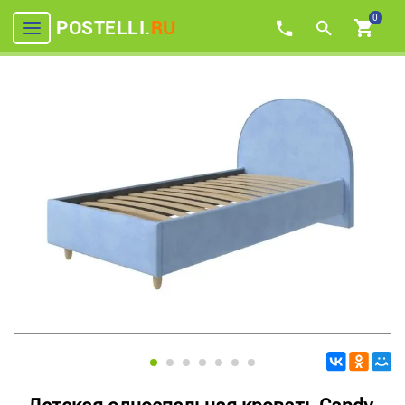
0
POSTELLI.
RU