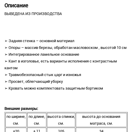
Описание
ВЫВЕДЕНА ИЗ ПРОИЗВОДСТВА
➢ Задняя стенка – основной материал
➢ Опоры – массив березы, обработан масловоском , высотой 10 см
➢ Интегрированное ламельное основание
➢ Кант в изголовье, есть варианты исполнения с контрастным
кантом
➢ Травмобезопасный стык царг и изножья
➢ Просвет, облегчающий уборку
➢ Кровать можно комплектовать защитным бортиком
Внешние размеры:
по ширине,
по длине,
высота спинки,
высота до основания
см.
см.
см.
матраса, см.
+20
+ 11
105
34