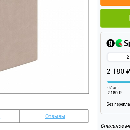
2
2 180 
07 авг
2 180 ₽
Без перепл
е
Отзывы
Спальное м