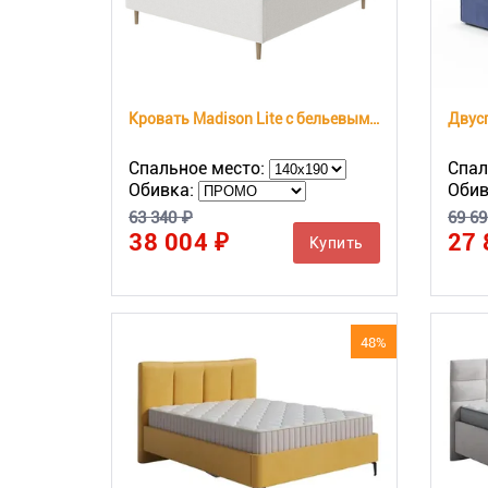
Кровать Madison Lite с бельевым ящиком
Двусп
Спальное место:
Спал
Обивка:
Обив
63 340 ₽
69 69
38 004 ₽
27 
Купить
48%