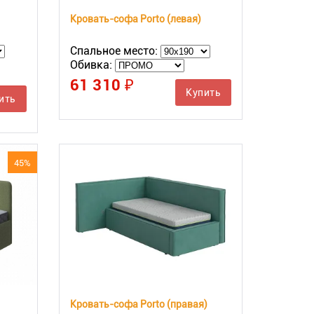
Кровать-софа Porto (левая)
Спальное место:
Обивка:
61 310 ₽
Купить
ить
45%
Кровать-софа Porto (правая)