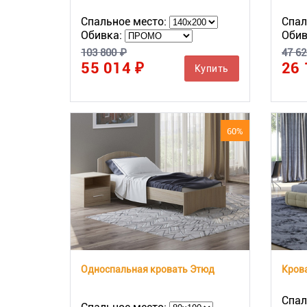
Спальное место:
Спал
Обивка:
Обив
103 800 ₽
47 62
55 014 ₽
26 
Купить
60%
Односпальная кровать Этюд
Крова
Спал