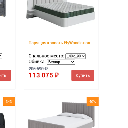
Парящая кровать FlyWood с полками (береза)
Спальное место:
Обивка:
205 590 ₽
113 075 ₽
ить
Купить
34%
40%