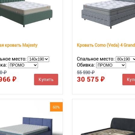
я кровать Majesty
Кровать Como (Veda) 4 Grand
ьное место:
Спальное место:
ка:
Обивка:
0 ₽
55 590 ₽
966 ₽
30 575 ₽
Купить
Куп
60%