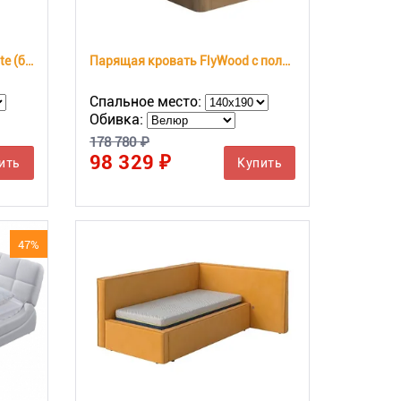
Парящая кровать FlyWood Lite (береза)
Парящая кровать FlyWood с полками (сосна)
Спальное место:
Обивка:
178 780 ₽
98 329 ₽
ить
Купить
47%