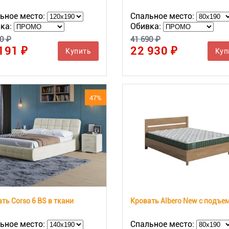
ьное место:
Спальное место:
ка:
Обивка:
0 ₽
41 690 ₽
191 ₽
22 930 ₽
Купить
Куп
47%
ть Corso 6 BS в ткани
ьное место:
Спальное место: