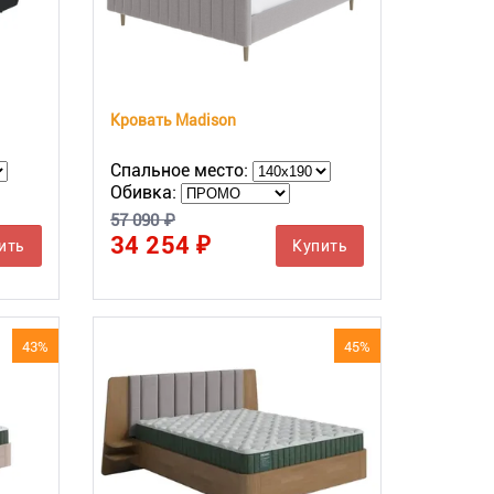
Кровать Madison
Спальное место:
Обивка:
57 090 ₽
34 254 ₽
ить
Купить
43%
45%