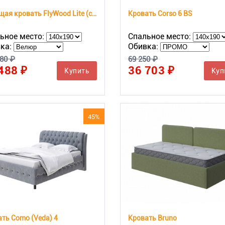
Парящая кровать FlyWood Lite (сосна)
Кровать Corso 6 BS
ьное место:
Спальное место:
ка:
Обивка:
80 ₽
69 250 ₽
488 ₽
36 703 ₽
Купить
Куп
45%
ть Como (Veda) 4
Кровать Bruno