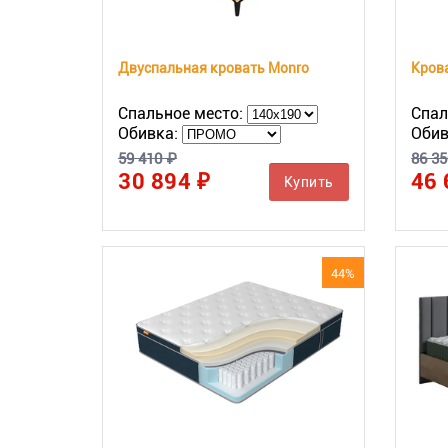
Двуспальная кровать Monro
Крова
Спальное место:
Спал
Обивка:
Обив
59 410 ₽
86 35
30 894 ₽
46 
Купить
44%