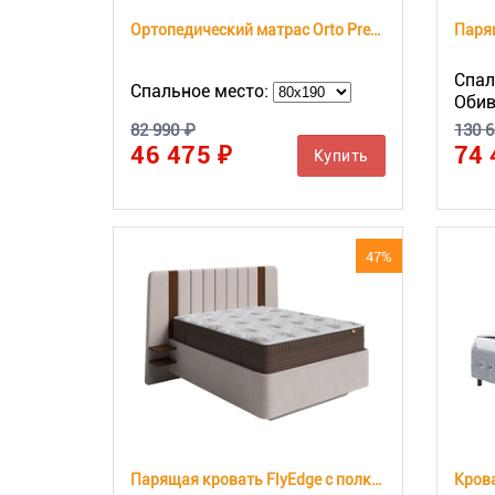
Ортопедический матрас Orto Premium Memory
Спал
Спальное место:
Обив
82 990 ₽
130 6
46 475 ₽
74 
Купить
47%
Парящая кровать FlyEdge с полками
Крова