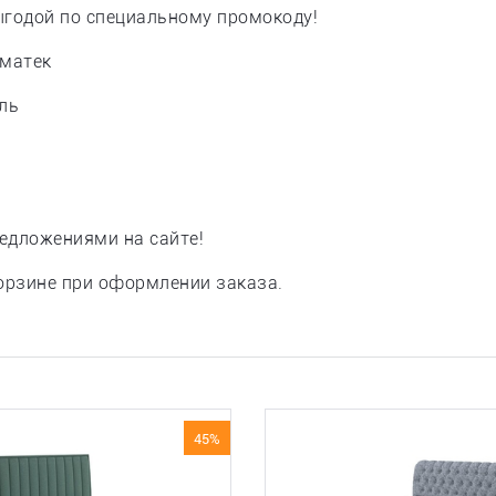
годой по специальному промокоду!
рматек
ль
едложениями на сайте!
орзине при оформлении заказа.
45%