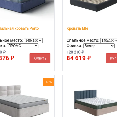
альная кровать Porto
Кровать Elle
ьное место:
Спальное место:
ка:
Обивка:
0 ₽
128 210 ₽
876 ₽
84 619 ₽
Купить
Куп
46%