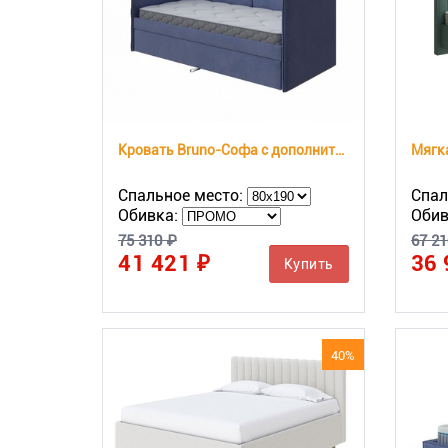
Кровать Bruno-Софа с дополнительным местом
Мягка
Спальное место:
Спал
Обивка:
Обив
75 310 ₽
67 21
41 421 ₽
36 
Купить
40%