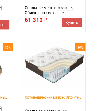
Спальное место:
Обивка:
61 310 ₽
Купить
ить
35%
36%
Кровать Albero New с подъемным механизмом
Ортопедический матрас Orto Premium Soft