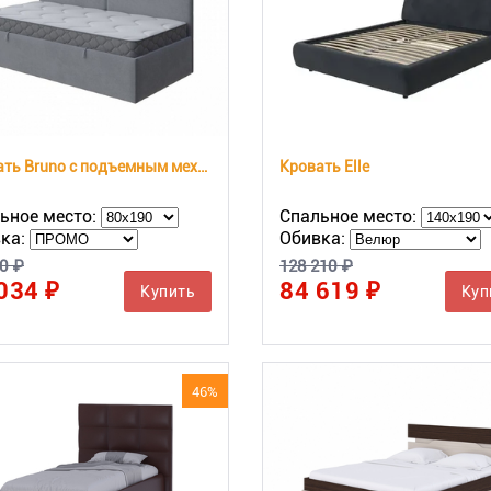
Кровать Bruno с подъемным механизмом
Кровать Elle
ьное место:
Спальное место:
ка:
Обивка:
0 ₽
128 210 ₽
034 ₽
84 619 ₽
Купить
Куп
46%