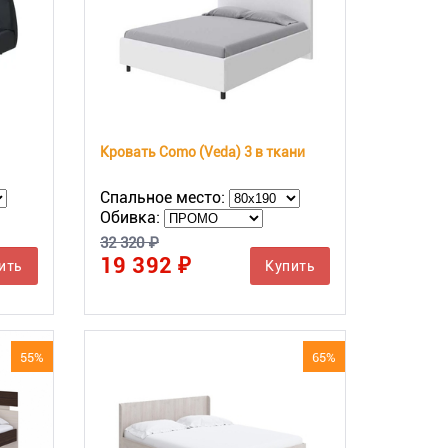
Кровать Como (Veda) 3 в ткани
Спальное место:
Обивка:
32 320 ₽
19 392 ₽
ить
Купить
55%
65%