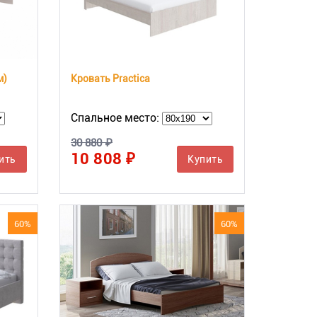
м)
Кровать Practica
Спальное место:
30 880 ₽
10 808 ₽
ить
Купить
60%
60%