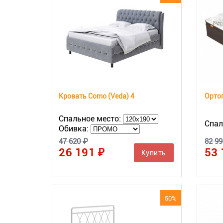
Кровать Como (Veda) 4
Спальное место:
Спал
Обивка:
47 620 ₽
82 99
26 191 ₽
53 
Купить
50%