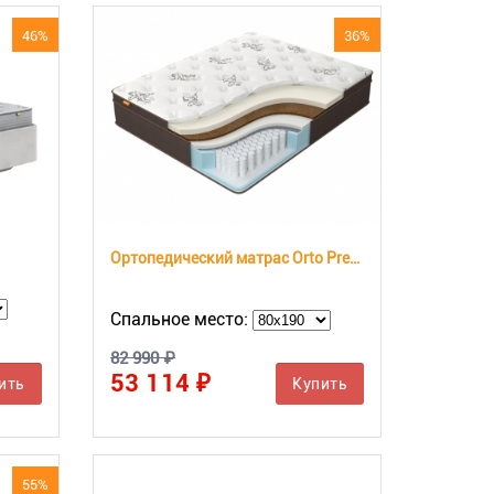
46%
36%
Ортопедический матрас Orto Premium Middle
Спальное место:
82 990 ₽
53 114 ₽
ить
Купить
55%