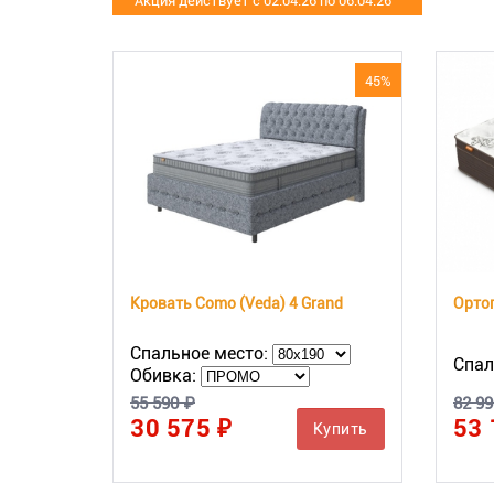
Акция действует с 02.04.26 по 06.04.26
45%
Кровать Como (Veda) 4 Grand
Спальное место:
Спал
Обивка:
55 590 ₽
82 99
30 575 ₽
53 
Купить