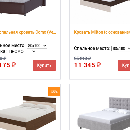
Односпальная кровать Como (Veda) 8
Кровать Milton (с основание
ьное место:
Спальное место:
ка:
0 ₽
25 210 ₽
175 ₽
11 345 ₽
Купить
Куп
65%