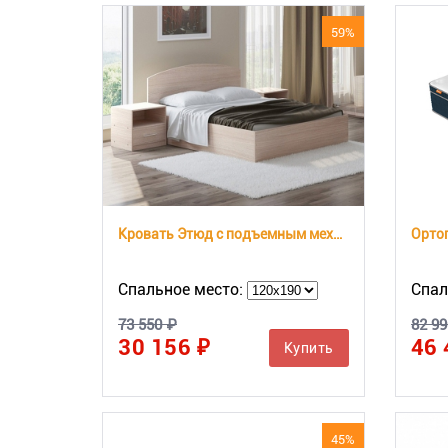
59%
Кровать Этюд с подъемным механизмом
Спальное место:
Спал
73 550 ₽
82 99
30 156 ₽
46 
Купить
45%