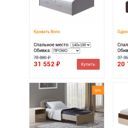
Кровать Bono
Спальное место:
Спал
Обивка:
Обив
78 880 ₽
37 36
31 552 ₽
20 
Купить
60%