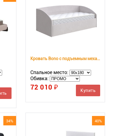
Кровать Bono с подъемным механизмом
Спальное место:
Обивка:
72 010 ₽
Купить
ить
34%
40%