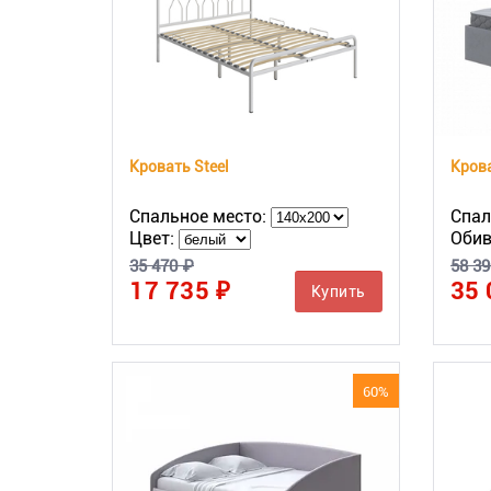
Кровать Steel
Спальное место:
Спал
Цвет:
Обив
35 470 ₽
58 39
17 735 ₽
35 
Купить
60%