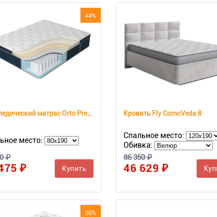
44%
Ортопедический матрас Orto Premium Memory
Кровать Fly ComoVeda 8
Спальное место:
ьное место:
Обивка:
0 ₽
86 350 ₽
475 ₽
46 629 ₽
Купить
Куп
36%