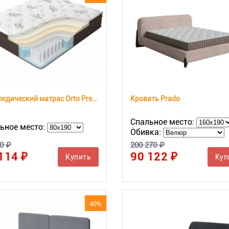
Ортопедический матрас Orto Premium Soft
Кровать Prado
Спальное место:
ьное место:
Обивка:
0 ₽
200 270 ₽
114 ₽
90 122 ₽
Купить
Куп
40%