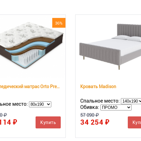
36%
Ортопедический матрас Orto Premium Hard
Кровать Madison
Спальное место:
ьное место:
Обивка:
0 ₽
57 090 ₽
114 ₽
34 254 ₽
Купить
Куп