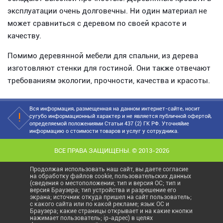
эксплуатации очень долговечны. Ни один материал не
может сравниться с деревом по своей красоте и
качеству.
Помимо деревянной мебели для спальни, из дерева
изготовляют стенки для гостиной. Они также отвечают
требованиям экологии, прочности, качества и красоты.
Вся информация, размещенная на данном интернет-сайте, носит
сугубо информационный характер и не является публичной офертой,
определяемой положениями Статьи 437 (2) ГК РФ. Уточняйие
информацию о стоимости товаров и услуг у сотрудника.
ВСЕ ПРАВА ЗАЩИЩЕНЫ. © 2013-2026
Продолжая использовать наш сайт, вы даете согласие
на обработку файлов cookie, пользовательских данных
(сведения о местоположении; тип и версия ОС; тип и
версия Браузера; тип устройства и разрешение его
экрана; источник откуда пришел на сайт пользователь;
с какого сайта или по какой рекламе; язык ОС и
Браузера; какие страницы открывает и на какие кнопки
нажимает пользователь; ip-адрес) в целях