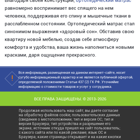
Благодаря своей конструкции,
ортопедический матрас
равномерно воспринимает вес спящего на нем
человека, поддерживая его спину и мышечные ткани в
расслабленном состоянии. Ортопедический матрас стал
синонимом выражения «здоровый сон». Обставив свою
квартиру новой мебелью, создав себе атмосферу
комфорта и удобства, ваша жизнь наполниться новыми
красками, даря ощущение прекрасного.
Вся информация, размещенная на данном интернет-сайте, носит
сугубо информационный характер и не является публичной офертой,
определяемой положениями Статьи 437 (2) ГК РФ. Уточняйие
информацию о стоимости товаров и услуг у сотрудника.
ВСЕ ПРАВА ЗАЩИЩЕНЫ. © 2013-2026
Продолжая использовать наш сайт, вы даете согласие
на обработку файлов cookie, пользовательских данных
(сведения о местоположении; тип и версия ОС; тип и
версия Браузера; тип устройства и разрешение его
экрана; источник откуда пришел на сайт пользователь;
с какого сайта или по какой рекламе; язык ОС и
Браузера; какие страницы открывает и на какие кнопки