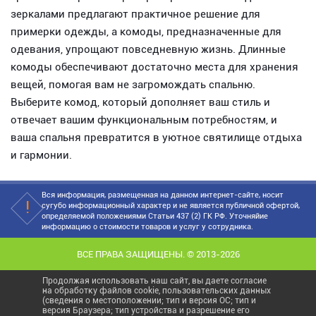
зеркалами предлагают практичное решение для
примерки одежды, а комоды, предназначенные для
одевания, упрощают повседневную жизнь. Длинные
комоды обеспечивают достаточно места для хранения
вещей, помогая вам не загромождать спальню.
Выберите комод, который дополняет ваш стиль и
отвечает вашим функциональным потребностям, и
ваша спальня превратится в уютное святилище отдыха
и гармонии.
Вся информация, размещенная на данном интернет-сайте, носит
сугубо информационный характер и не является публичной офертой,
определяемой положениями Статьи 437 (2) ГК РФ. Уточняйие
информацию о стоимости товаров и услуг у сотрудника.
ВСЕ ПРАВА ЗАЩИЩЕНЫ. © 2013-2026
Продолжая использовать наш сайт, вы даете согласие
на обработку файлов cookie, пользовательских данных
(сведения о местоположении; тип и версия ОС; тип и
версия Браузера; тип устройства и разрешение его