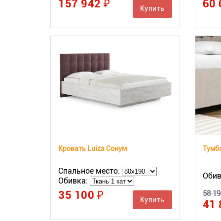
157 942 ₽
60 
Купить
Кровать Luiza Сонум
Тумба
Спальное место:
Обив
Обивка:
35 100 ₽
58 19
Купить
41 