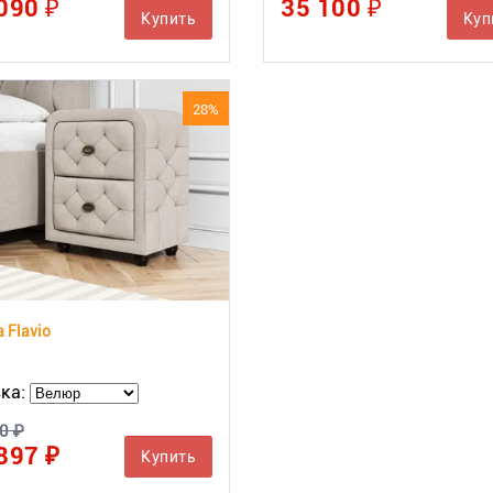
090 ₽
35 100 ₽
Купить
Куп
28%
 Flavio
ка:
0 ₽
897 ₽
Купить