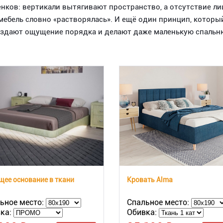
нков: вертикали вытягивают пространство, а отсутствие ли
мебель словно «растворялась». И ещё один принцип, которы
здают ощущение порядка и делают даже маленькую спальню
ее основание в ткани
Кровать Alma
ьное место:
Спальное место:
ка:
Обивка: