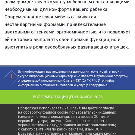
размерам детскую комнату мебельным составляющими
необходимыми для комфорта вашего ребенка.
Современная детская мебель отличается
нестандартными формами, привлекательные
цветовыми оттенками, эргономичностью, что позволяет
ей не только выполнять свои прямые функции, но и
выступать в роли своеобразных развивающих игрушек.
Вся информация, размещенная на данном интернет-сайте, носит
сугубо информационный характер и не является публичной офертой,
определяемой положениями Статьи 437 (2) ГК РФ. Уточняйие
информацию о стоимости товаров и услуг у сотрудника.
ВСЕ ПРАВА ЗАЩИЩЕНЫ. © 2013-2026
Продолжая использовать наш сайт, вы даете согласие
на обработку файлов cookie, пользовательских данных
(сведения о местоположении; тип и версия ОС; тип и
версия Браузера; тип устройства и разрешение его
экрана; источник откуда пришел на сайт пользователь;
с какого сайта или по какой рекламе; язык ОС и
Браузера; какие страницы открывает и на какие кнопки